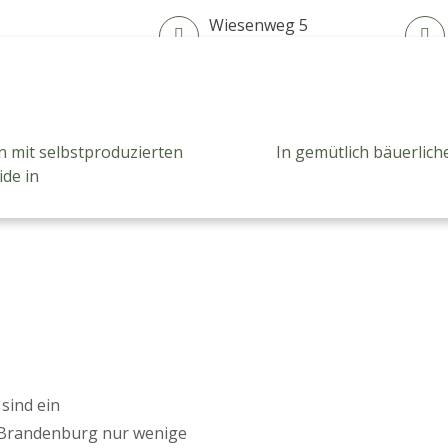
Wiesenweg 5
03185 Heinersbrück
Pflanzenproduktion
Arge
Grünes Klassenzimmer
n mit selbstproduzierten
In gemütlich bäuerlich
ide in
sind ein
 Brandenburg nur wenige